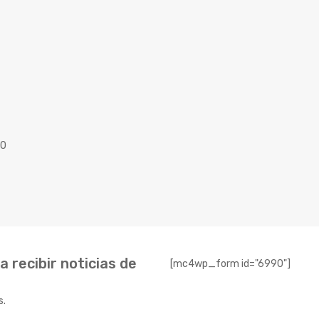
40
 recibir noticias de
[mc4wp_form id="6990"]
s.