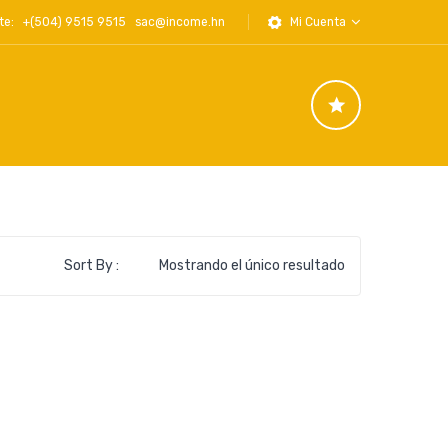
iente: +(504) 9515 9515
sac@income.hn
Mi Cuenta
Sort By :
Mostrando el único resultado