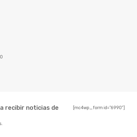
40
 recibir noticias de
[mc4wp_form id="6990"]
s.