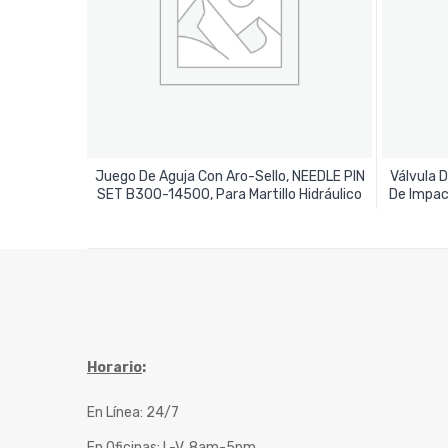
Juego De Aguja Con Aro-Sello, NEEDLE PIN
Válvula 
Leer Más
SET B300-14500, Para Martillo Hidráulico
De Impa
Horario
:
En Línea: 24/7
En Oficinas: L-V, 8am-5pm