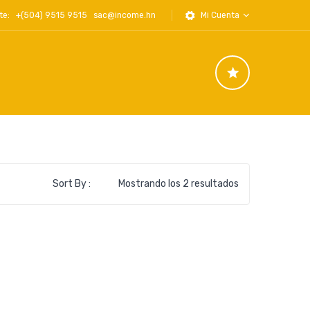
iente: +(504) 9515 9515
sac@income.hn
Mi Cuenta
Ordenado
Sort By :
Mostrando los 2 resultados
por
los
últimos