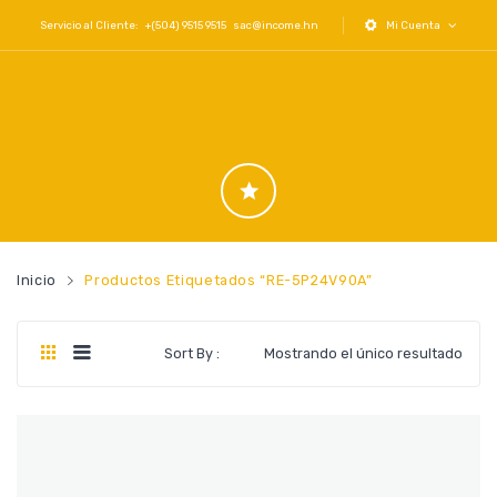
Servicio al Cliente: +(504) 9515 9515
sac@income.hn
Mi Cuenta
Inicio
Productos Etiquetados “RE-5P24V90A”
Sort By :
Mostrando el único resultado