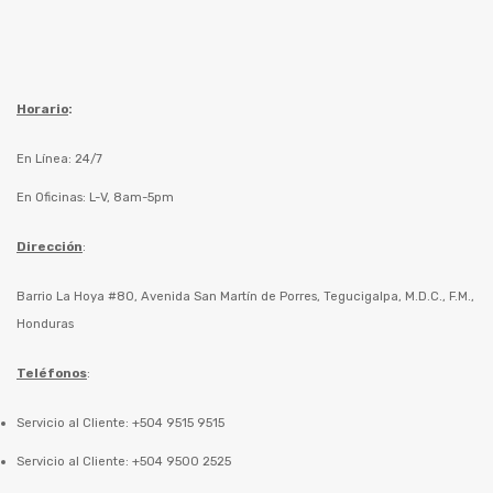
Horario
:
En Línea: 24/7
En Oficinas: L-V, 8am-5pm
Dirección
:
Barrio La Hoya #80, Avenida San Martín de Porres, Tegucigalpa, M.D.C., F.M.,
Honduras
Teléfonos
:
Servicio al Cliente: +504 9515 9515
Servicio al Cliente: +504 9500 2525