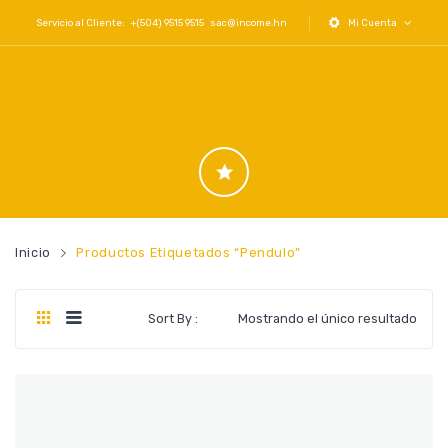
Servicio al Cliente: +(504) 9515 9515
sac@income.hn
Mi Cuenta
Inicio
Productos Etiquetados “pendulo”
Sort By :
Mostrando el único resultado