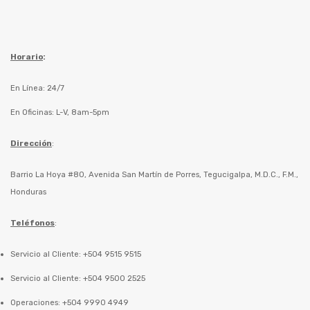
Horario
:
En Línea: 24/7
En Oficinas: L-V, 8am-5pm
Dirección
:
Barrio La Hoya #80, Avenida San Martín de Porres, Tegucigalpa, M.D.C., F.M.,
Honduras
Teléfonos
:
Servicio al Cliente: +504 9515 9515
Servicio al Cliente: +504 9500 2525
Operaciones: +504 9990 4949