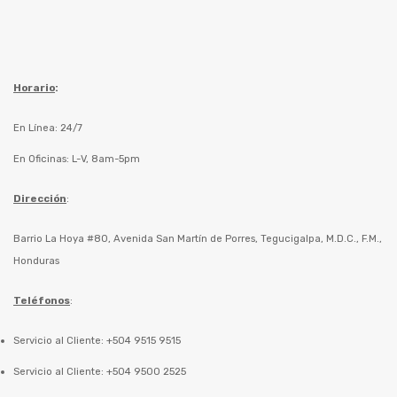
Horario
:
En Línea: 24/7
En Oficinas: L-V, 8am-5pm
Dirección
:
Barrio La Hoya #80, Avenida San Martín de Porres, Tegucigalpa, M.D.C., F.M.,
Honduras
Teléfonos
:
Servicio al Cliente: +504 9515 9515
Servicio al Cliente: +504 9500 2525