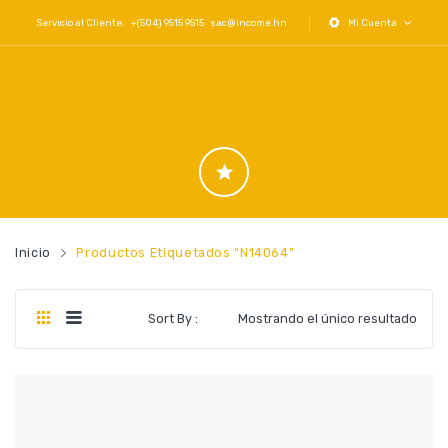
Servicio al Cliente: +(504) 9515 9515
sac@income.hn
Mi Cuenta
Inicio
Productos Etiquetados “N14064”
Sort By :
Mostrando el único resultado