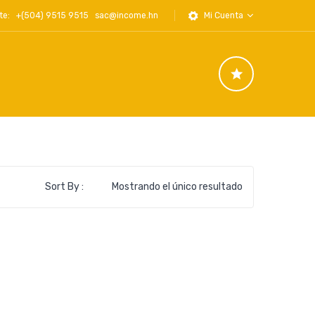
iente: +(504) 9515 9515
sac@income.hn
Mi Cuenta
Sort By :
Mostrando el único resultado