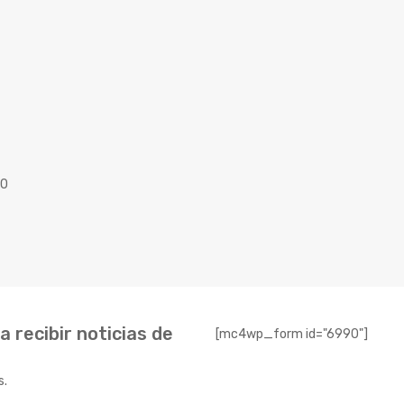
40
 recibir noticias de
[mc4wp_form id="6990"]
s.