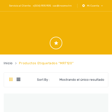
Servicio al Cliente: +(504) 9515 9515
sac@income.hn
Mi Cuenta
Inicio
Productos Etiquetados “MRT120”
Sort By :
Mostrando el único resultado