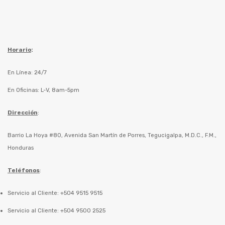
Horario
:
En Línea: 24/7
En Oficinas: L-V, 8am-5pm
Dirección
:
Barrio La Hoya #80, Avenida San Martín de Porres, Tegucigalpa, M.D.C., F.M.,
Honduras
Teléfonos
:
Servicio al Cliente: +504 9515 9515
Servicio al Cliente: +504 9500 2525