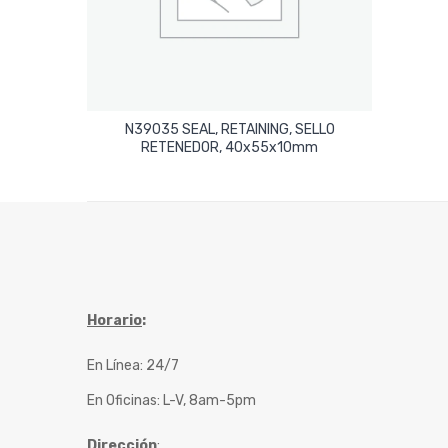
N39035 SEAL, RETAINING, SELLO
Leer Más
RETENEDOR, 40x55x10mm
Horario
:
En Línea: 24/7
En Oficinas: L-V, 8am-5pm
Dirección
: