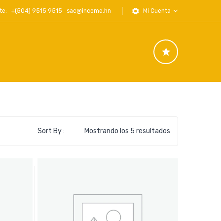
iente: +(504) 9515 9515
sac@income.hn
Mi Cuenta
Ordenado
Sort By :
Mostrando los 5 resultados
por
los
últimos