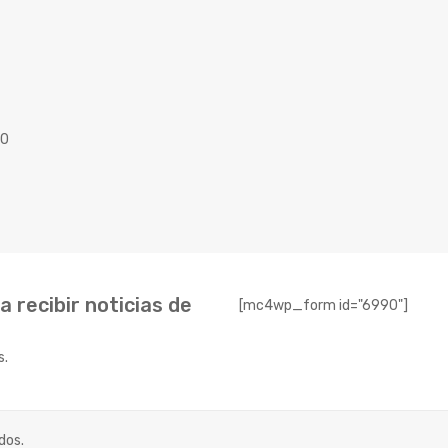
40
 recibir noticias de
[mc4wp_form id="6990"]
s.
dos.