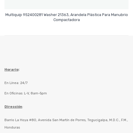
Multiquip 952400281 Washer 21363, Arandela Plástica Para Manubrio
Leer Más
Compactadora
Horario
:
En Línea: 24/7
En Oficinas: L-V, 8am-5pm
Dirección
:
Barrio La Hoya #80, Avenida San Martín de Porres, Tegucigalpa, M.D.C., F.M.,
Honduras