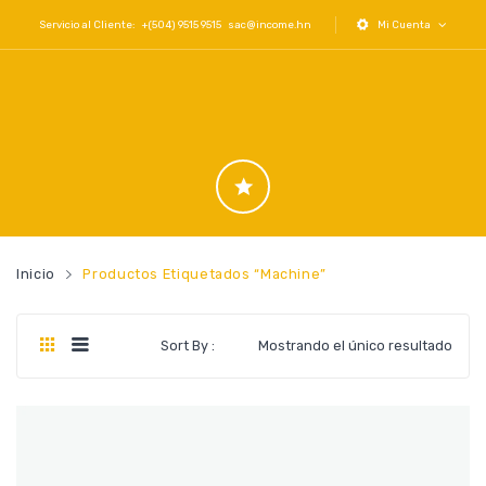
Servicio al Cliente: +(504) 9515 9515
sac@income.hn
Mi Cuenta
Inicio
Productos Etiquetados “machine”
Sort By :
Mostrando el único resultado