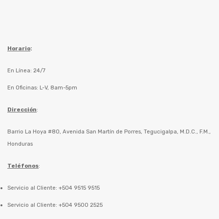
Horario
:
En Línea: 24/7
En Oficinas: L-V, 8am-5pm
Dirección
:
Barrio La Hoya #80, Avenida San Martín de Porres, Tegucigalpa, M.D.C., F.M.,
Honduras
Teléfonos
:
Servicio al Cliente: +504 9515 9515
Servicio al Cliente: +504 9500 2525