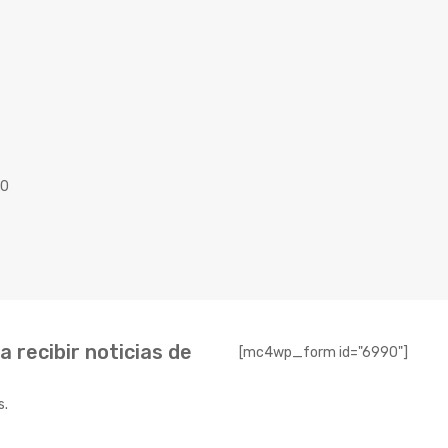
40
 recibir noticias de
[mc4wp_form id="6990"]
s.