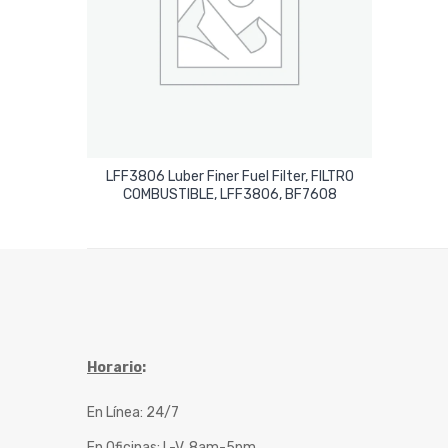
LFF3806 Luber Finer Fuel Filter, FILTRO
Leer Más
COMBUSTIBLE, LFF3806, BF7608
Horario
:
En Línea: 24/7
En Oficinas: L-V, 8am-5pm