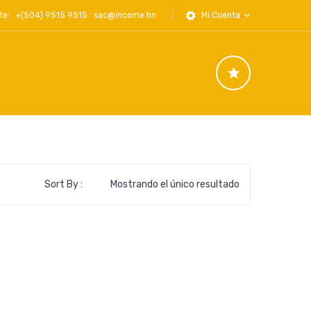
iente: +(504) 9515 9515
sac@income.hn
Mi Cuenta
Sort By :
Mostrando el único resultado