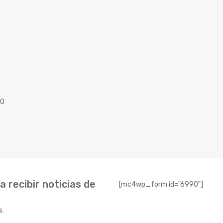
40
 recibir noticias de
[mc4wp_form id="6990"]
s.