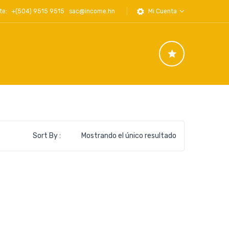
iente: +(504) 9515 9515
sac@income.hn
Mi Cuenta
Sort By :
Mostrando el único resultado