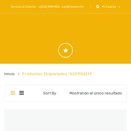
Servicio al Cliente: +(504) 9515 9515
sac@income.hn
Mi Cuenta
Inicio
Productos Etiquetados “KS31102211”
Sort By :
Mostrando el único resultado