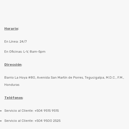
Horario
:
En Línea: 24/7
En Oficinas: L-V, 8am-5pm
Dirección
:
Barrio La Hoya #80, Avenida San Martín de Porres, Tegucigalpa, M.D.C., F.M.,
Honduras
Teléfonos
:
Servicio al Cliente: +504 9515 9515
Servicio al Cliente: +504 9500 2525