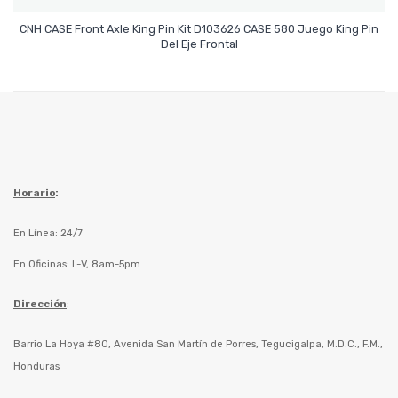
CNH CASE Front Axle King Pin Kit D103626 CASE 580 Juego King Pin
Leer Más
Del Eje Frontal
Horario
:
En Línea: 24/7
En Oficinas: L-V, 8am-5pm
Dirección
:
Barrio La Hoya #80, Avenida San Martín de Porres, Tegucigalpa, M.D.C., F.M.,
Honduras