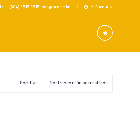
iente: +(504) 9515 9515
sac@income.hn
Mi Cuenta
Sort By :
Mostrando el único resultado