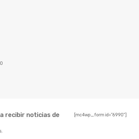
40
 recibir noticias de
[mc4wp_form id="6990"]
s.