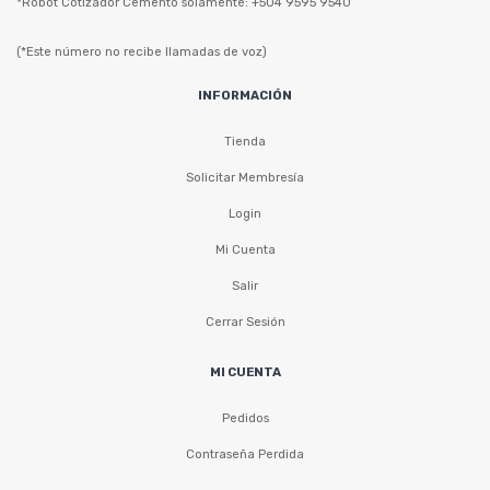
*Robot Cotizador Cemento solamente: +504 9595 9540
(*Este número no recibe llamadas de voz)
INFORMACIÓN
Tienda
Solicitar Membresía
Login
Mi Cuenta
Salir
Cerrar Sesión
MI CUENTA
Pedidos
Contraseña Perdida