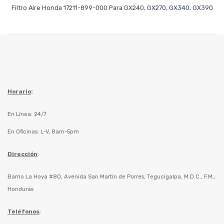
Leer Más
Filtro Aire Honda 17211-899-000 Para GX240, GX270, GX340, GX390
Horario
:
En Línea: 24/7
En Oficinas: L-V, 8am-5pm
Dirección
:
Barrio La Hoya #80, Avenida San Martín de Porres, Tegucigalpa, M.D.C., F.M.,
Honduras
Teléfonos
: