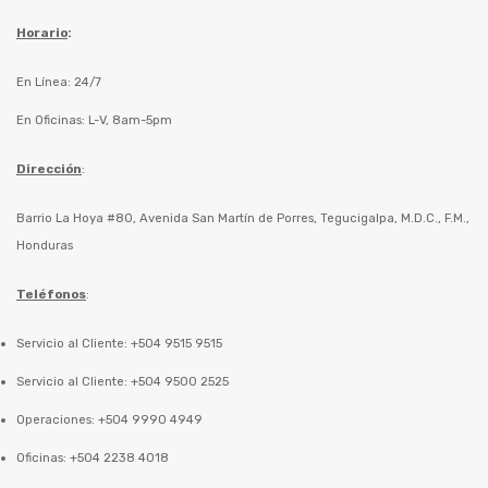
Horario
:
En Línea: 24/7
En Oficinas: L-V, 8am-5pm
Dirección
:
Barrio La Hoya #80, Avenida San Martín de Porres, Tegucigalpa, M.D.C., F.M.,
Honduras
Teléfonos
:
Servicio al Cliente: +504 9515 9515
Servicio al Cliente: +504 9500 2525
Operaciones: +504 9990 4949
Oficinas: +504 2238 4018