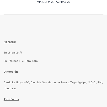
MIKASA MVC-77, MVC-70
Horario
:
En Línea: 24/7
En Oficinas: L-V, 8am-5pm
Dirección
:
Barrio La Hoya #80, Avenida San Martín de Porres, Tegucigalpa, M.D.C., F.M.,
Honduras
Teléfonos
: