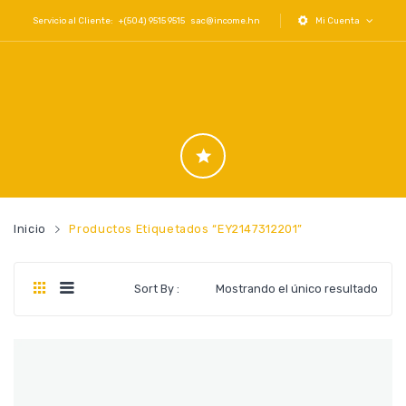
Servicio al Cliente: +(504) 9515 9515
sac@income.hn
Mi Cuenta
Inicio
Productos Etiquetados “EY2147312201”
Sort By :
Mostrando el único resultado