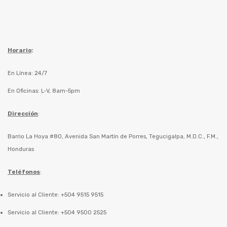
Horario
:
En Línea: 24/7
En Oficinas: L-V, 8am-5pm
Dirección
:
Barrio La Hoya #80, Avenida San Martín de Porres, Tegucigalpa, M.D.C., F.M.,
Honduras
Teléfonos
:
Servicio al Cliente: +504 9515 9515
Servicio al Cliente: +504 9500 2525