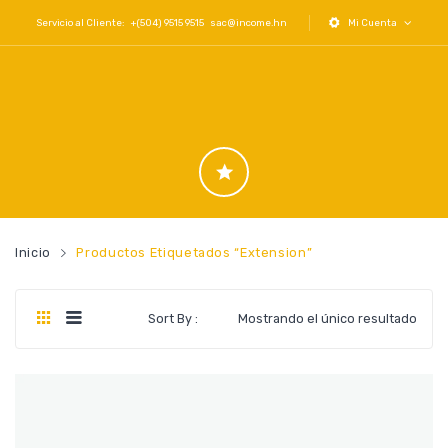
Servicio al Cliente: +(504) 9515 9515
sac@income.hn
Mi Cuenta
Inicio
Productos Etiquetados “extension”
Sort By :
Mostrando el único resultado