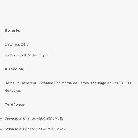
Horario
:
En Línea: 24/7
En Oficinas: L-V, 8am-5pm
Dirección
:
Barrio La Hoya #80, Avenida San Martín de Porres, Tegucigalpa, M.D.C., F.M.,
Honduras
Teléfonos
:
Servicio al Cliente: +504 9515 9515
Servicio al Cliente: +504 9500 2525