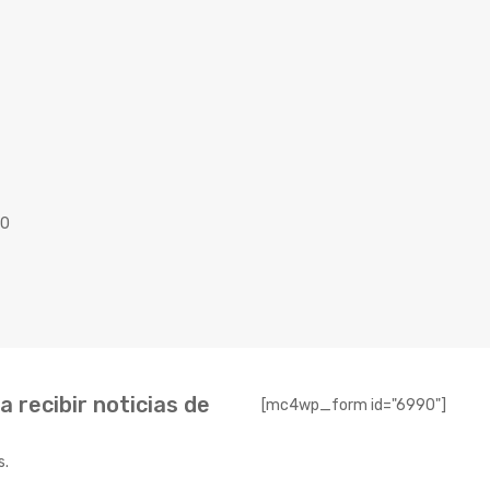
40
 recibir noticias de
[mc4wp_form id="6990"]
s.