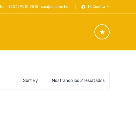
iente: +(504) 9515 9515
sac@income.hn
Mi Cuenta
Ordenado
Sort By :
Mostrando los 2 resultados
por
los
últimos