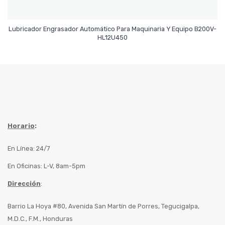
Lubricador Engrasador Automático Para Maquinaria Y Equipo B200V-
Leer Más
HL12U450
Horario
:
En Línea: 24/7
En Oficinas: L-V, 8am-5pm
Dirección
:
Barrio La Hoya #80, Avenida San Martín de Porres, Tegucigalpa,
M.D.C., F.M., Honduras