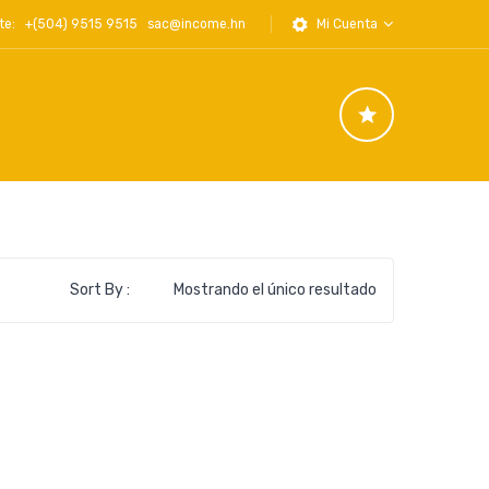
iente: +(504) 9515 9515
sac@income.hn
Mi Cuenta
Sort By :
Mostrando el único resultado