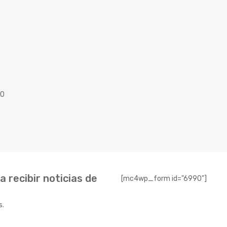
40
 recibir noticias de
[mc4wp_form id="6990"]
s.