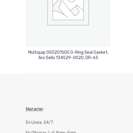
Multiquip 050201500 O-Ring Seal Gasket,
Leer Más
Aro Sello 134529-0020, DR-65
Horario
:
En Línea: 24/7
En Oficinas: L-V, 8am-5pm