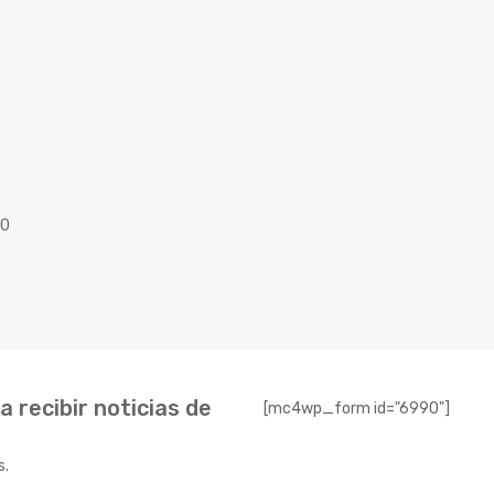
40
 recibir noticias de
[mc4wp_form id="6990"]
s.