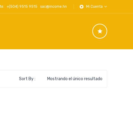
iente: +(504) 9515 9515
sac@income.hn
Mi Cuenta
Sort By :
Mostrando el único resultado