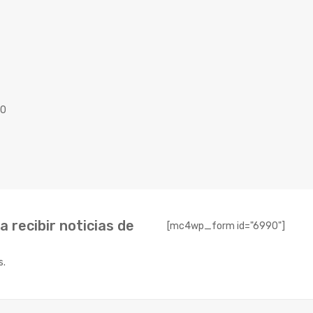
40
 recibir noticias de
[mc4wp_form id="6990"]
s.