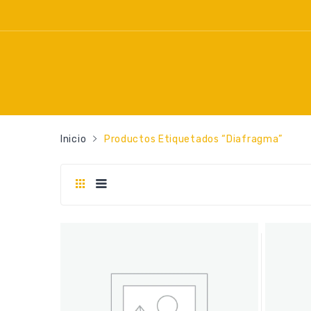
Inicio
Productos Etiquetados “diafragma”