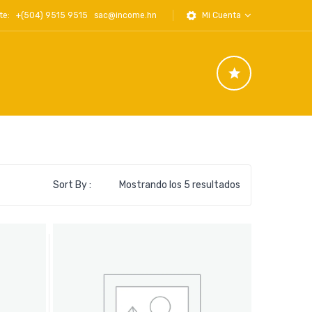
iente: +(504) 9515 9515
sac@income.hn
Mi Cuenta
Ordenado
Sort By :
Mostrando los 5 resultados
por
los
últimos