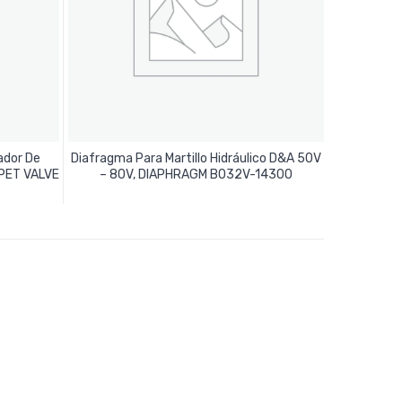
ador De
Diafragma Para Martillo Hidráulico D&A 50V
Leer Más
OPPET VALVE
– 80V, DIAPHRAGM B032V-14300