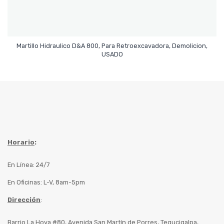
Martillo Hidraulico D&A 800, Para Retroexcavadora, Demolicion,
Leer Más
USADO
Horario
:
En Línea: 24/7
En Oficinas: L-V, 8am-5pm
Dirección
:
Barrio La Hoya #80, Avenida San Martín de Porres, Tegucigalpa,