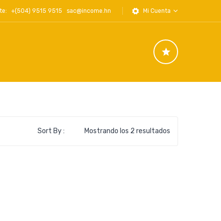
iente: +(504) 9515 9515
sac@income.hn
Mi Cuenta
Ordenado
Sort By :
Mostrando los 2 resultados
por
los
últimos