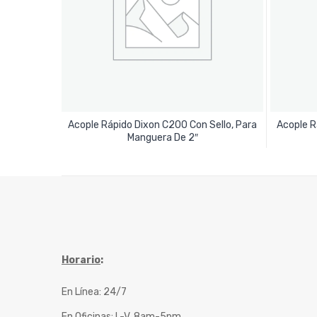
Acople Rápido Dixon C200 Con Sello, Para
Acople R
Leer Más
Manguera De 2″
Horario
:
En Línea: 24/7
En Oficinas: L-V, 8am-5pm