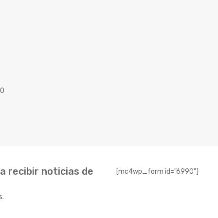
40
 recibir noticias de
[mc4wp_form id="6990"]
s.