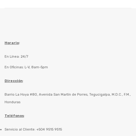
Horario
:
En Línea: 24/7
En Oficinas: L-V, 8am-5pm
Dirección
:
Barrio La Hoya #80, Avenida San Martín de Porres, Tegucigalpa, M.D.C., F.M.,
Honduras
Teléfonos
:
Servicio al Cliente: +504 9515 9515