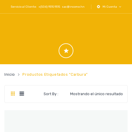
Servicio al Cliente: +(504) 9515 9515
sac@income.hn
Mi Cuenta
Inicio
Productos Etiquetados “carbura”
Sort By :
Mostrando el único resultado