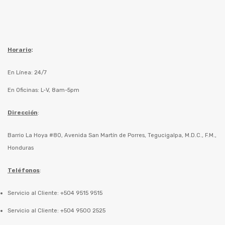
Horario
:
En Línea: 24/7
En Oficinas: L-V, 8am-5pm
Dirección
:
Barrio La Hoya #80, Avenida San Martín de Porres, Tegucigalpa, M.D.C., F.M.,
Honduras
Teléfonos
:
Servicio al Cliente: +504 9515 9515
Servicio al Cliente: +504 9500 2525