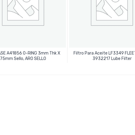
SE A41856 O-RING 3mm Thk X
Filtro Para Aceite LF3349 FL
Leer Más
Leer Más
75mm Sello, ARO SELLO
3932217 Lube Filter