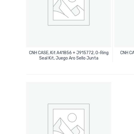
CNH CASE, Kit A41856 + J915772, O-Ring
CNH CA
Leer Más
Seal Kit, Juego Aro Sello Junta