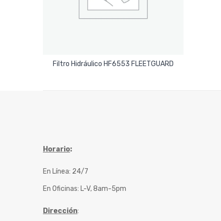
Leer Más
Filtro Hidráulico HF6553 FLEETGUARD
Horario
:
En Línea: 24/7
En Oficinas: L-V, 8am-5pm
Dirección
: