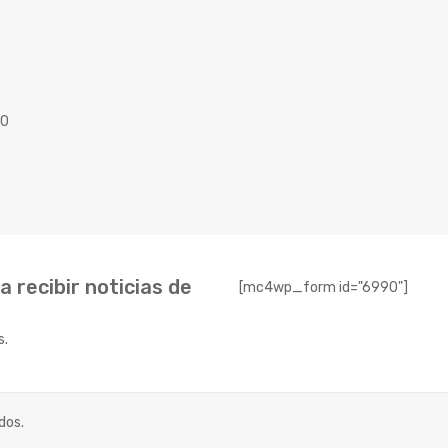
40
 recibir noticias de
[mc4wp_form id="6990"]
s.
dos.