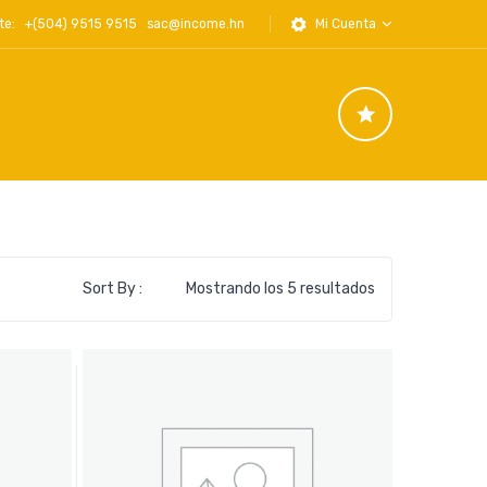
iente: +(504) 9515 9515
sac@income.hn
Mi Cuenta
Ordenado
Sort By :
Mostrando los 5 resultados
por
los
últimos