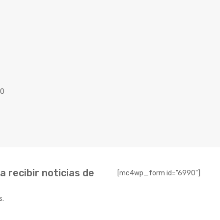
40
 recibir noticias de
[mc4wp_form id="6990"]
s.