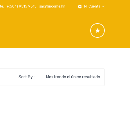
iente: +(504) 9515 9515
sac@income.hn
Mi Cuenta
Sort By :
Mostrando el único resultado