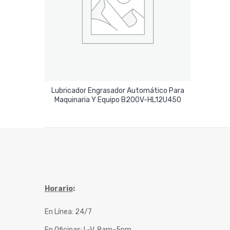
Lubricador Engrasador Automático Para
Leer Más
Maquinaria Y Equipo B200V-HL12U450
Horario
:
En Línea: 24/7
En Oficinas: L-V, 8am-5pm