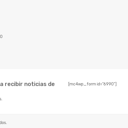
40
 recibir noticias de
[mc4wp_form id="6990"]
s.
dos.