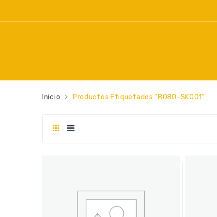
Inicio
Productos Etiquetados “B080-SK001”