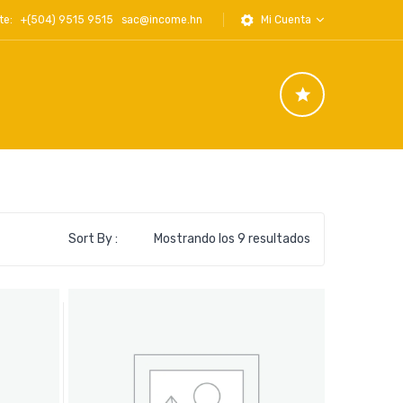
iente: +(504) 9515 9515
sac@income.hn
Mi Cuenta
Ordenado
Sort By :
Mostrando los 9 resultados
por
los
últimos