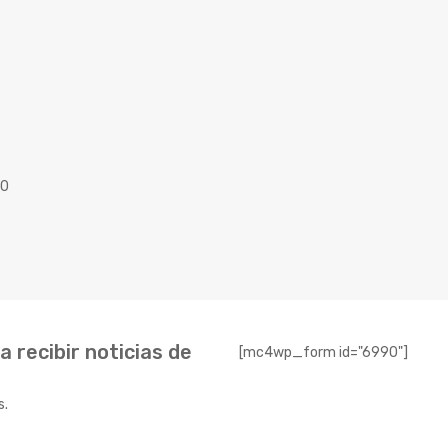
40
 recibir noticias de
[mc4wp_form id="6990"]
s.