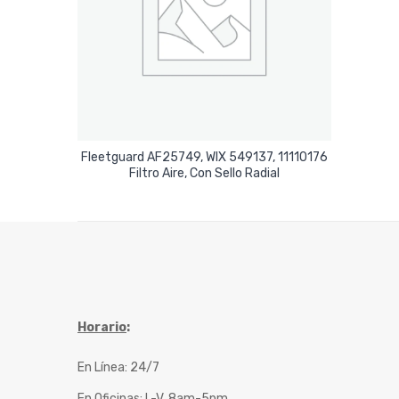
Fleetguard AF25749, WIX 549137, 11110176
Leer Más
Filtro Aire, Con Sello Radial
Horario
:
En Línea: 24/7
En Oficinas: L-V, 8am-5pm