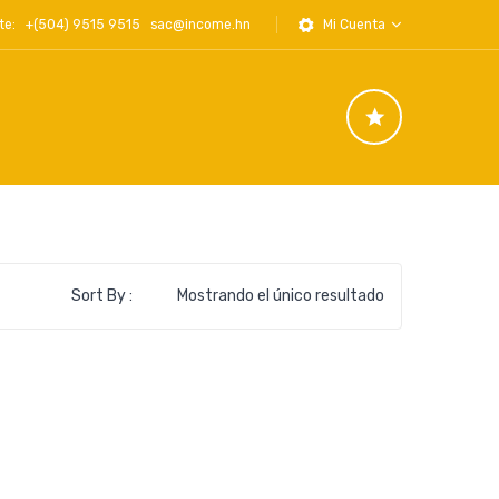
iente: +(504) 9515 9515
sac@income.hn
Mi Cuenta
Sort By :
Mostrando el único resultado