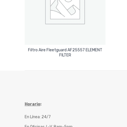
Filtro Aire Fleetguard AF25557 ELEMENT
Leer Más
FILTER
Horario
:
En Línea: 24/7
En Oficinas: L-V, 8am-5pm