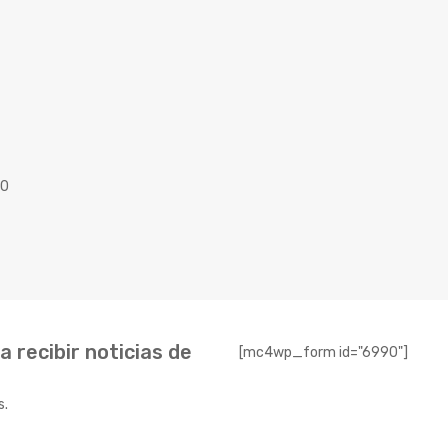
40
 recibir noticias de
[mc4wp_form id="6990"]
s.