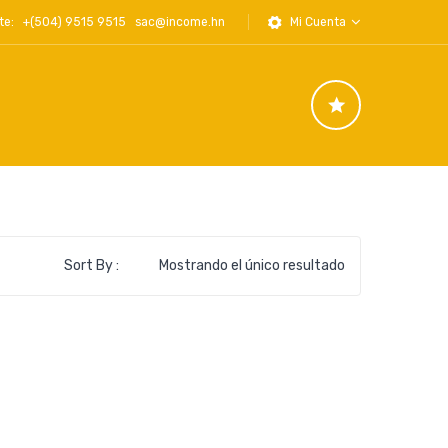
iente: +(504) 9515 9515
sac@income.hn
Mi Cuenta
Sort By :
Mostrando el único resultado