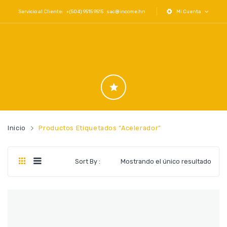
Servicio al Cliente: +(504) 9515 9515
sac@income.hn
Mi Cuenta
Inicio
Productos Etiquetados “acelerador”
Sort By :
Mostrando el único resultado