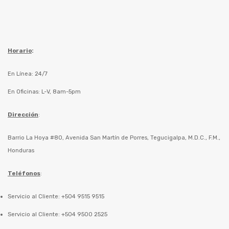
Horario
:
En Línea: 24/7
En Oficinas: L-V, 8am-5pm
Dirección
:
Barrio La Hoya #80, Avenida San Martín de Porres, Tegucigalpa, M.D.C., F.M.,
Honduras
Teléfonos
:
Servicio al Cliente: +504 9515 9515
Servicio al Cliente: +504 9500 2525