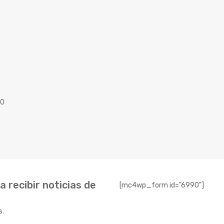
40
 recibir noticias de
[mc4wp_form id="6990"]
s.