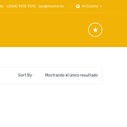
iente: +(504) 9515 9515
sac@income.hn
Mi Cuenta
Sort By :
Mostrando el único resultado