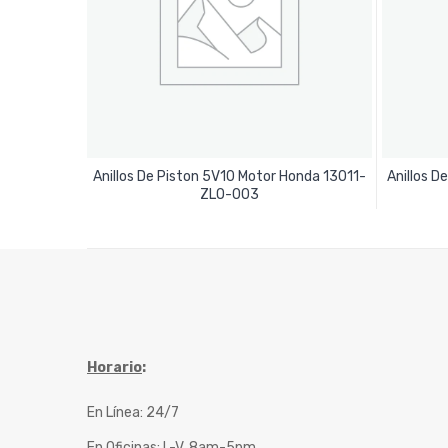
Anillos De Piston 5V10 Motor Honda 13011-
Anillos D
Leer Más
ZLO-003
Horario
:
En Línea: 24/7
En Oficinas: L-V, 8am-5pm