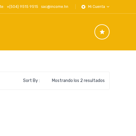
iente: +(504) 9515 9515
sac@income.hn
Mi Cuenta
Ordenado
Sort By :
Mostrando los 2 resultados
por
los
últimos