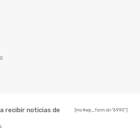
40
 recibir noticias de
[mc4wp_form id="6990"]
s.