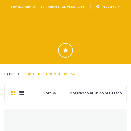
Servicio al Cliente: +(504) 9515 9515
sac@income.hn
Mi Cuenta
Inicio
Productos Etiquetados “74”
Sort By :
Mostrando el único resultado