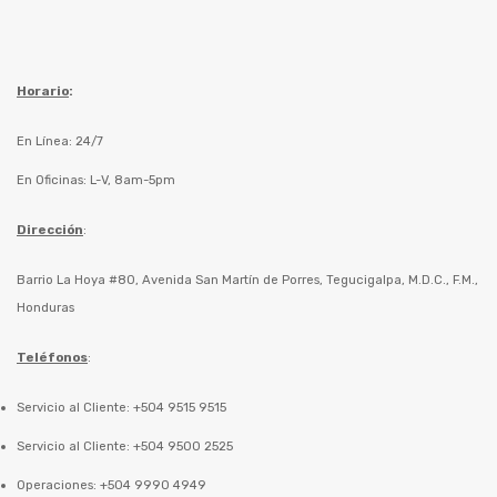
Horario
:
En Línea: 24/7
En Oficinas: L-V, 8am-5pm
Dirección
:
Barrio La Hoya #80, Avenida San Martín de Porres, Tegucigalpa, M.D.C., F.M.,
Honduras
Teléfonos
:
Servicio al Cliente: +504 9515 9515
Servicio al Cliente: +504 9500 2525
Operaciones: +504 9990 4949