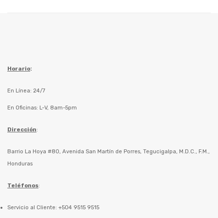
Horario
:
En Línea: 24/7
En Oficinas: L-V, 8am-5pm
Dirección
:
Barrio La Hoya #80, Avenida San Martín de Porres, Tegucigalpa, M.D.C., F.M.,
Honduras
Teléfonos
:
Servicio al Cliente: +504 9515 9515