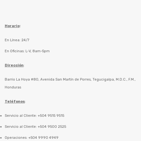
Horario
:
En Línea: 24/7
En Oficinas: L-V, 8am-5pm
Dirección
:
Barrio La Hoya #80, Avenida San Martín de Porres, Tegucigalpa, M.D.C., F.M.,
Honduras
Teléfonos
:
Servicio al Cliente: +504 9515 9515
Servicio al Cliente: +504 9500 2525
Operaciones: +504 9990 4949