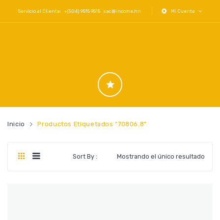
Servicio al Cliente: +(504) 9515 9515
sac@income.hn
Mi Cuenta
Inicio
Productos Etiquetados “70806.8”
Sort By :
Mostrando el único resultado