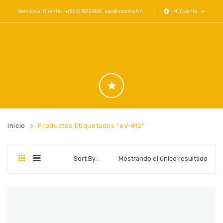
Servicio al Cliente: +(504) 9515 9515
sac@income.hn
Mi Cuenta
Inicio
Productos Etiquetados “6V-412”
Sort By :
Mostrando el único resultado