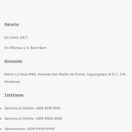
Horario
:
En Línea: 24/7
En Oficinas: L-V, 8am-5pm
Dirección
:
Barrio La Hoya #80, Avenida San Martín de Porres, Tegucigalpa, M.D.C., F.M.,
Honduras
Teléfonos
:
Servicio al Cliente: +504 9515 9515
Servicio al Cliente: +504 9500 2525
Operaciones: +504 9990 4949