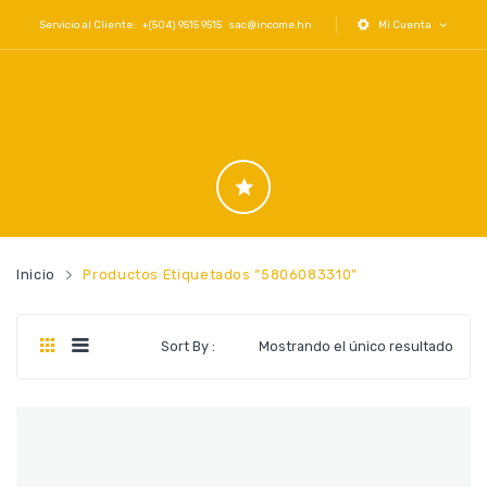
Servicio al Cliente: +(504) 9515 9515
sac@income.hn
Mi Cuenta
Inicio
Productos Etiquetados “5806083310”
Sort By :
Mostrando el único resultado