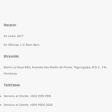
Horario
:
En Línea: 24/7
En Oficinas: L-V, 8am-5pm
Dirección
:
Barrio La Hoya #80, Avenida San Martín de Porres, Tegucigalpa, M.D.C., F.M.,
Honduras
Teléfonos
:
Servicio al Cliente: +504 9515 9515
Servicio al Cliente: +504 9500 2525