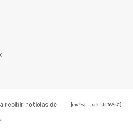
40
 recibir noticias de
[mc4wp_form id="6990"]
s.