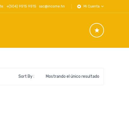
iente: +(504) 9515 9515
sac@income.hn
Mi Cuenta
Sort By :
Mostrando el único resultado