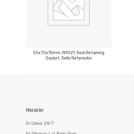
55x70x10mm, N9021, Seal Retaining
Leer Más
Gasket, Sello Retenedor
Horario
:
En Línea: 24/7
En Oficinas: L-V, 8am-5pm