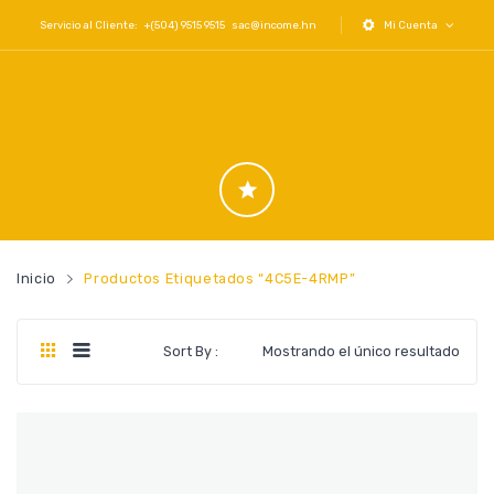
Servicio al Cliente: +(504) 9515 9515
sac@income.hn
Mi Cuenta
Inicio
Productos Etiquetados “4C5E-4RMP”
Sort By :
Mostrando el único resultado