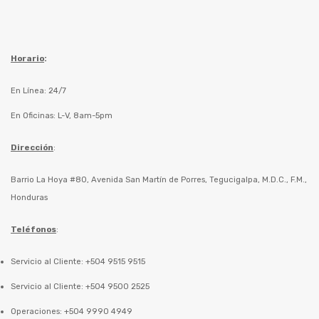
Horario
:
En Línea: 24/7
En Oficinas: L-V, 8am-5pm
Dirección
:
Barrio La Hoya #80, Avenida San Martín de Porres, Tegucigalpa, M.D.C., F.M.,
Honduras
Teléfonos
:
Servicio al Cliente: +504 9515 9515
Servicio al Cliente: +504 9500 2525
Operaciones: +504 9990 4949