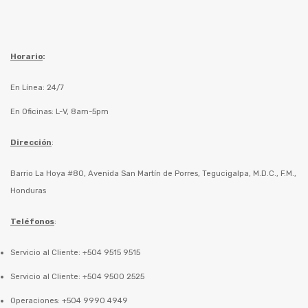
Horario
:
En Línea: 24/7
En Oficinas: L-V, 8am-5pm
Dirección
:
Barrio La Hoya #80, Avenida San Martín de Porres, Tegucigalpa, M.D.C., F.M.,
Honduras
Teléfonos
:
Servicio al Cliente: +504 9515 9515
Servicio al Cliente: +504 9500 2525
Operaciones: +504 9990 4949