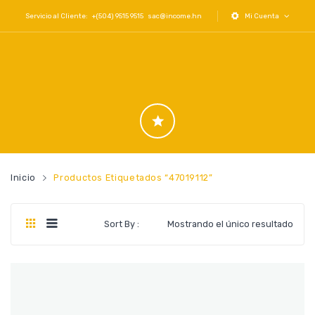
Servicio al Cliente: +(504) 9515 9515
sac@income.hn
Mi Cuenta
Inicio
Productos Etiquetados “47019112”
Sort By :
Mostrando el único resultado