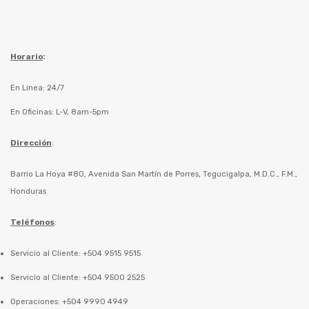
Horario
:
En Línea: 24/7
En Oficinas: L-V, 8am-5pm
Dirección
:
Barrio La Hoya #80, Avenida San Martín de Porres, Tegucigalpa, M.D.C., F.M.,
Honduras
Teléfonos
:
Servicio al Cliente: +504 9515 9515
Servicio al Cliente: +504 9500 2525
Operaciones: +504 9990 4949