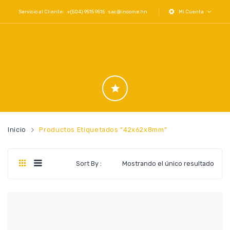
Servicio al Cliente: +(504) 9515 9515
sac@income.hn
Mi Cuenta
Inicio
Productos Etiquetados “42x62x8mm”
Sort By :
Mostrando el único resultado