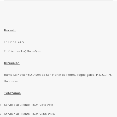
Horario
:
En Línea: 24/7
En Oficinas: L-V, 8am-5pm
Dirección
:
Barrio La Hoya #80, Avenida San Martín de Porres, Tegucigalpa, M.D.C., F.M.,
Honduras
Teléfonos
:
Servicio al Cliente: +504 9515 9515
Servicio al Cliente: +504 9500 2525