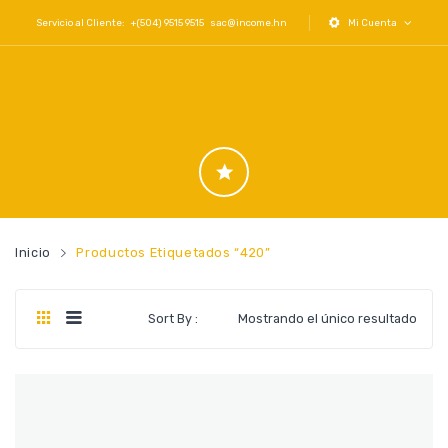
Servicio al Cliente: +(504) 9515 9515
sac@income.hn
Mi Cuenta
Inicio
Productos Etiquetados “420”
Sort By :
Mostrando el único resultado