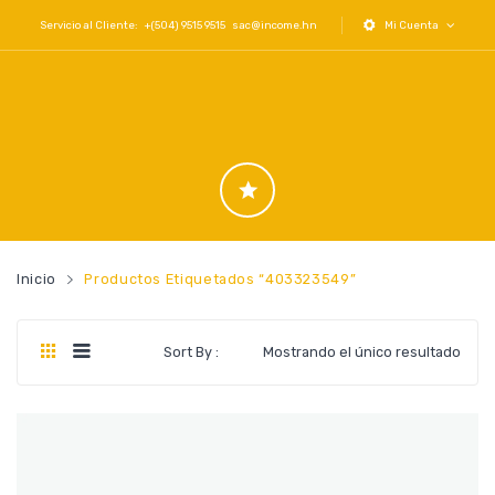
Servicio al Cliente: +(504) 9515 9515
sac@income.hn
Mi Cuenta
Inicio
Productos Etiquetados “403323549”
Sort By :
Mostrando el único resultado