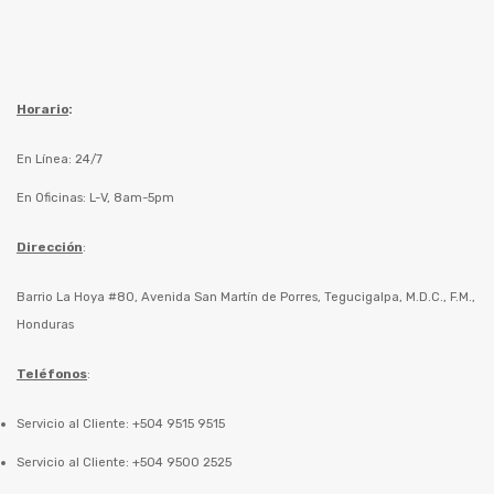
Horario
:
En Línea: 24/7
En Oficinas: L-V, 8am-5pm
Dirección
:
Barrio La Hoya #80, Avenida San Martín de Porres, Tegucigalpa, M.D.C., F.M.,
Honduras
Teléfonos
:
Servicio al Cliente: +504 9515 9515
Servicio al Cliente: +504 9500 2525