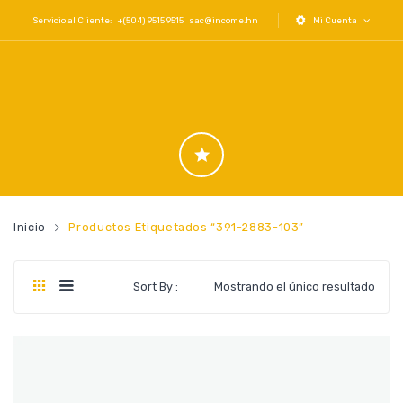
Servicio al Cliente: +(504) 9515 9515
sac@income.hn
Mi Cuenta
Inicio
Productos Etiquetados “391-2883-103”
Sort By :
Mostrando el único resultado