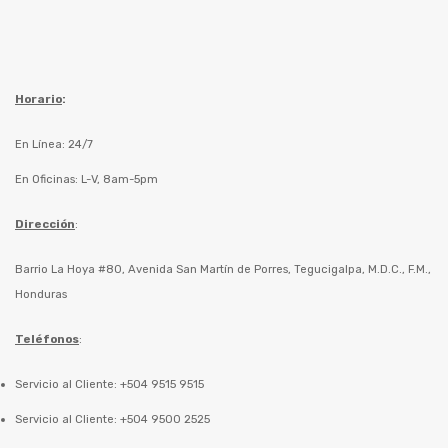
Horario
:
En Línea: 24/7
En Oficinas: L-V, 8am-5pm
Dirección
:
Barrio La Hoya #80, Avenida San Martín de Porres, Tegucigalpa, M.D.C., F.M.,
Honduras
Teléfonos
:
Servicio al Cliente: +504 9515 9515
Servicio al Cliente: +504 9500 2525