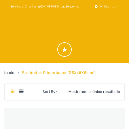
Servicio al Cliente: +(504) 9515 9515
sac@income.hn
Mi Cuenta
Inicio
Productos Etiquetados “35X48X5mm”
Sort By :
Mostrando el único resultado