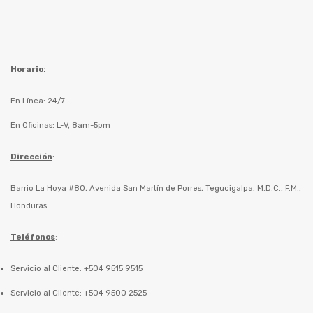
Horario
:
En Línea: 24/7
En Oficinas: L-V, 8am-5pm
Dirección
:
Barrio La Hoya #80, Avenida San Martín de Porres, Tegucigalpa, M.D.C., F.M.,
Honduras
Teléfonos
:
Servicio al Cliente: +504 9515 9515
Servicio al Cliente: +504 9500 2525